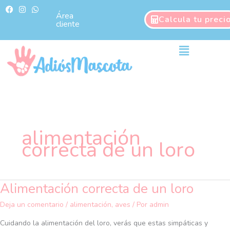
Ir
F
I
W
a
n
h
Área
al
Calcula tu preci
c
s
a
cliente
contenido
e
t
t
b
a
s
o
g
a
Main
o
r
p
Menu
k
a
p
m
alimentación
correcta de un loro
Alimentación correcta de un loro
Alimentación
correcta
Deja un comentario
/
alimentación
,
aves
/ Por
admin
de
un
Cuidando la alimentación del loro, verás que estas simpáticas y