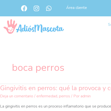
Ir
F
I
W
Área cliente
al
a
n
h
c
s
a
contenido
e
t
t
S
b
a
s
o
g
a
o
r
p
k
a
p
m
boca perros
Gingivitis en perros: qué la provoca y
Gingivitis
en
Deja un comentario
/
enfermedad
,
perros
/ Por
admin
perros:
qué
La gingivitis en perros es un proceso inflamatorio que se produce 