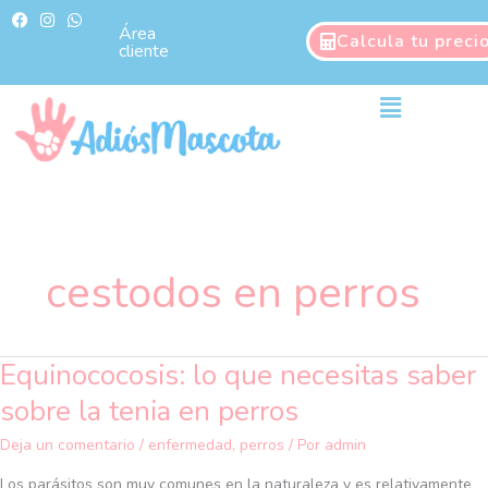
Ir
F
I
W
a
n
h
Área
al
Calcula tu preci
c
s
a
cliente
contenido
e
t
t
b
a
s
o
g
a
Main
o
r
p
Menu
k
a
p
m
cestodos en perros
Equinococosis: lo que necesitas saber
Equinococosis:
lo
sobre la tenia en perros
que
necesitas
Deja un comentario
/
enfermedad
,
perros
/ Por
admin
saber
Los parásitos son muy comunes en la naturaleza y es relativamente