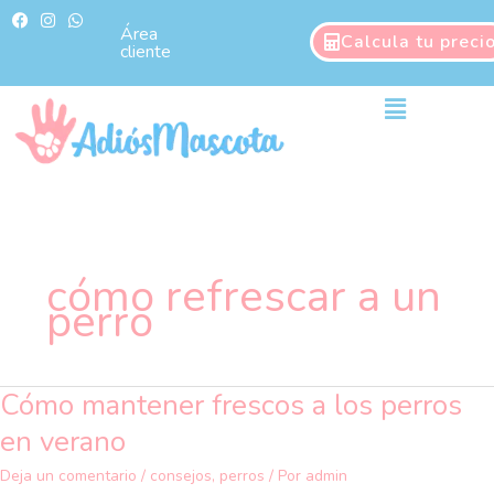
Ir
F
I
W
a
n
h
Área
al
Calcula tu preci
c
s
a
cliente
contenido
e
t
t
b
a
s
o
g
a
Main
o
r
p
Menu
k
a
p
m
cómo refrescar a un
perro
Cómo mantener frescos a los perros
Cómo
mantener
en verano
frescos
a
Deja un comentario
/
consejos
,
perros
/ Por
admin