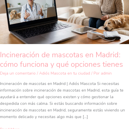
Madrid:
cómo
funciona
y
qué
opciones
tienes
Incineración de mascotas en Madrid:
cómo funciona y qué opciones tienes
Deja un comentario
/
Adiós Mascota en tu ciudad
/ Por
admin
Incineración de mascotas en Madrid | Adiós Mascota Si necesitas
información sobre incineración de mascotas en Madrid, esta guía te
ayudará a entender qué opciones existen y cómo gestionar la
despedida con más calma. Si estás buscando información sobre
incineración de mascotas en Madrid, seguramente estás viviendo un
momento delicado y necesitas algo más que […]