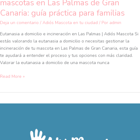
mascotas en Las Palmas de Gran
práctica
Canaria: guía práctica para familias
para
familias
Deja un comentario
/
Adiós Mascota en tu ciudad
/ Por
admin
Eutanasia a domicilio e incineración en Las Palmas | Adiós Mascota Si
estás valorando la eutanasia a domicilio o necesitas gestionar la
incineración de tu mascota en Las Palmas de Gran Canaria, esta guía
te ayudará a entender el proceso y tus opciones con más claridad.
Valorar la eutanasia a domicilio de una mascota nunca
Read More »