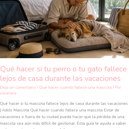
perro
o
tu
gato
fallece
lejos
de
casa
durante
las
Qué hacer si tu perro o tu gato fallece
vacaciones
lejos de casa durante las vacaciones
Deja un comentario
/
Qué hacer cuando fallece una mascota
/ Por
sarariera
Qué hacer si tu mascota fallece lejos de casa durante las vacaciones
| Adiós Mascota Qué hacer cuando fallece una mascota Estar de
vacaciones o fuera de tu ciudad puede hacer que la pérdida de una
mascota sea aún más difícil de gestionar. Esta guía te ayuda a saber