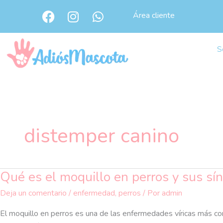
Ir
F
I
W
Área cliente
al
a
n
h
c
s
a
contenido
e
t
t
S
b
a
s
o
g
a
o
r
p
k
a
p
m
distemper canino
Qué es el moquillo en perros y sus sí
Qué
es
Deja un comentario
/
enfermedad
,
perros
/ Por
admin
el
moquillo
El moquillo en perros es una de las enfermedades víricas más com