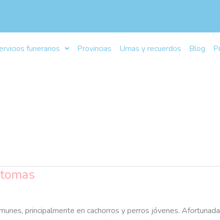
ervicios funerarios
Provincias
Urnas y recuerdos
Blog
P
ntomas
unes, principalmente en cachorros y perros jóvenes. Afortunadame