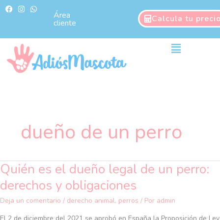
Ir
F
I
W
a
n
h
Área
al
Calcula tu preci
c
s
a
cliente
contenido
e
t
t
b
a
s
o
g
a
Main
o
r
p
Menu
k
a
p
m
dueño de un perro
Quién es el dueño legal de un perro:
Quién
es
derechos y obligaciones
el
dueño
Deja un comentario
/
derecho animal
,
perros
/ Por
admin
legal
El 2 de diciembre del 2021 se aprobó en España la Proposición de Ley