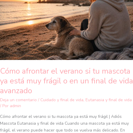
si
tu
mascota
ya
está
muy
frágil
o
en
un
Cómo afrontar el verano si tu mascota
final
de
ya está muy frágil o en un final de vida
vida
avanzado
avanzado
Deja un comentario
/
Cuidado y final de vida
,
Eutanasia y final de vida
/ Por
admin
Cómo afrontar el verano si tu mascota ya está muy frágil | Adiós
Mascota Eutanasia y final de vida Cuando una mascota ya está muy
frágil, el verano puede hacer que todo se vuelva más delicado. En