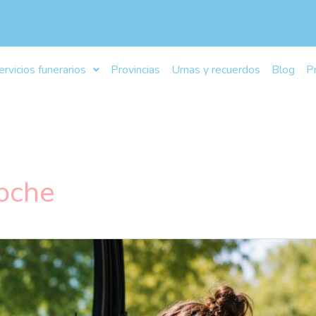
ervicios funerarios
Provincias
Urnas y recuerdos
Blog
P
coche