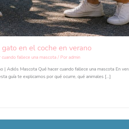
 gato en el coche en verano
 cuando fallece una mascota
/ Por
admin
ano | Adiós Mascota Qué hacer cuando fallece una mascota En ver
sta guía te explicamos por qué ocurre, qué animales […]