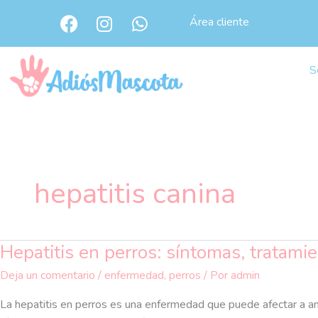
Ir
F
I
W
Área cliente
al
a
n
h
c
s
a
contenido
e
t
t
S
b
a
s
o
g
a
o
r
p
k
a
p
m
hepatitis canina
Hepatitis en perros: síntomas, tratami
Hepatitis
en
Deja un comentario
/
enfermedad
,
perros
/ Por
admin
perros:
síntomas,
La hepatitis en perros es una enfermedad que puede afectar a an