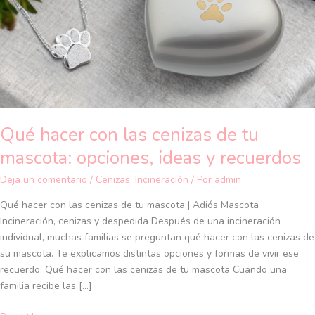
cenizas
de
tu
mascota:
opciones,
ideas
y
recuerdos
Qué hacer con las cenizas de tu
mascota: opciones, ideas y recuerdos
Deja un comentario
/
Cenizas
,
Incineración
/ Por
admin
Qué hacer con las cenizas de tu mascota | Adiós Mascota
Incineración, cenizas y despedida Después de una incineración
individual, muchas familias se preguntan qué hacer con las cenizas de
su mascota. Te explicamos distintas opciones y formas de vivir ese
recuerdo. Qué hacer con las cenizas de tu mascota Cuando una
familia recibe las […]