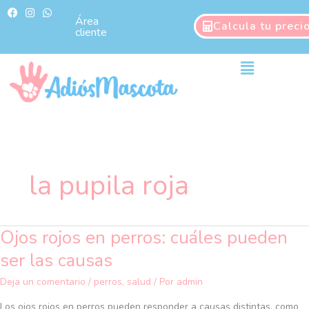
Ir
F
I
W
a
n
h
Área
al
Calcula tu preci
c
s
a
cliente
contenido
e
t
t
b
a
s
o
g
a
Main
o
r
p
Menu
k
a
p
m
la pupila roja
Ojos rojos en perros: cuáles pueden
Ojos
rojos
ser las causas
en
perros:
Deja un comentario
/
perros
,
salud
/ Por
admin
cuáles
Los ojos rojos en perros pueden responder a causas distintas, como