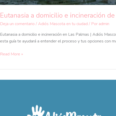
Eutanasia a domicilio e incineración d
Deja un comentario
/
Adiós Mascota en tu ciudad
/ Por
admin
Eutanasia a domicilio e incineración en Las Palmas | Adiós Mascot
esta guía te ayudará a entender el proceso y tus opciones con má
Read More »