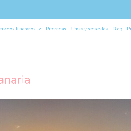
ervicios funerarios
Provincias
Urnas y recuerdos
Blog
P
anaria