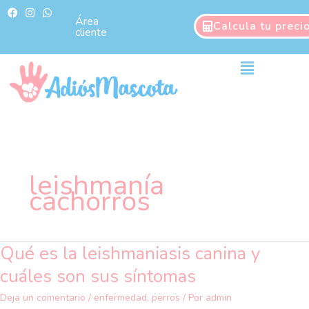
Ir
F
I
W
a
n
h
Área
al
Calcula tu preci
c
s
a
cliente
contenido
e
t
t
b
a
s
o
g
a
Main
o
r
p
Menu
k
a
p
m
leishmanía
cachorros
Qué es la leishmaniasis canina y
Qué
es
cuáles son sus síntomas
la
leishmaniasis
Deja un comentario
/
enfermedad
,
perros
/ Por
admin