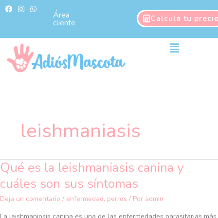
Ir
F
I
W
a
n
h
Área
al
Calcula tu preci
c
s
a
cliente
contenido
e
t
t
b
a
s
o
g
a
Main
o
r
p
Menu
k
a
p
m
leishmaniasis
Qué es la leishmaniasis canina y
Qué
es
cuáles son sus síntomas
la
leishmaniasis
Deja un comentario
/
enfermedad
,
perros
/ Por
admin
canina
La leishmaniosis canina es una de las enfermedades parasitarias más