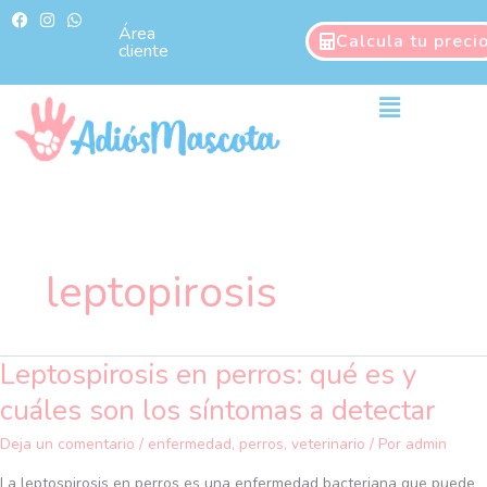
Ir
F
I
W
a
n
h
Área
al
Calcula tu preci
c
s
a
cliente
contenido
e
t
t
b
a
s
o
g
a
Main
o
r
p
Menu
k
a
p
m
leptopirosis
Leptospirosis en perros: qué es y
Leptospirosis
en
cuáles son los síntomas a detectar
perros:
qué
Deja un comentario
/
enfermedad
,
perros
,
veterinario
/ Por
admin
es
La leptospirosis en perros es una enfermedad bacteriana que puede