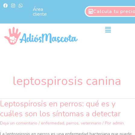
Ir
F
I
W
a
n
h
Área
al
Calcula tu preci
c
s
a
cliente
contenido
e
t
t
b
a
s
o
g
a
Main
o
r
p
Menu
k
a
p
m
leptospirosis canina
Leptospirosis en perros: qué es y
Leptospirosis
en
cuáles son los síntomas a detectar
perros:
qué
Deja un comentario
/
enfermedad
,
perros
,
veterinario
/ Por
admin
es
La leptospirosis en perros es una enfermedad bacteriana que puede