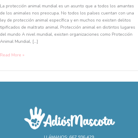
en
La protección animal mundial es un asunto que a todos los amantes
distintos
de los animales nos preocupa. No todos los países cuentan con una
lugares
ley de protección animal específica y en muchos no existen delitos
del
tipificados de maltrato animal. Protección animal en distintos lugares
mundo
del mundo A nivel mundial, existen organizaciones como Protección
Animal Mundial, […]
Read More »
LLÁMANOS: 667 936 429