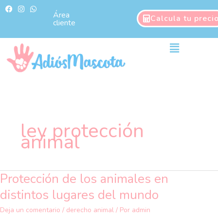
Ir
F
I
W
a
n
h
Área
al
Calcula tu preci
c
s
a
cliente
contenido
e
t
t
b
a
s
o
g
a
Main
o
r
p
Menu
k
a
p
m
ley protección
animal
Protección de los animales en
Protección
de
distintos lugares del mundo
los
animales
Deja un comentario
/
derecho animal
/ Por
admin