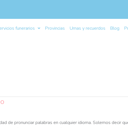
ervicios funerarios
Provincias
Urnas y recuerdos
Blog
P
no
dad de pronunciar palabras en cualquier idioma. Solemos decir que