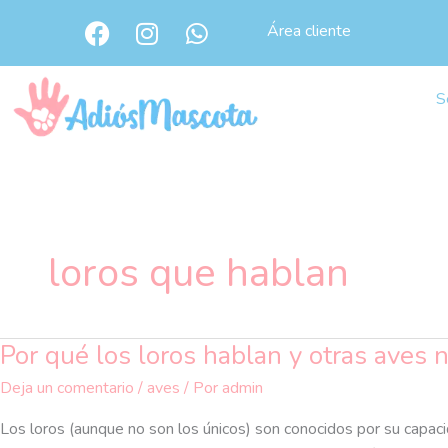
Ir
F
I
W
Área cliente
al
a
n
h
c
s
a
contenido
e
t
t
S
b
a
s
o
g
a
o
r
p
k
a
p
m
loros que hablan
Por qué los loros hablan y otras aves 
Por
qué
Deja un comentario
/
aves
/ Por
admin
los
loros
Los loros (aunque no son los únicos) son conocidos por su capaci