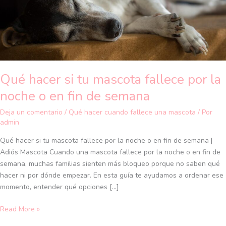
mascota
fallece
por
la
noche
o
en
Qué hacer si tu mascota fallece por la
fin
noche o en fin de semana
de
semana
Deja un comentario
/
Qué hacer cuando fallece una mascota
/ Por
admin
Qué hacer si tu mascota fallece por la noche o en fin de semana |
Adiós Mascota Cuando una mascota fallece por la noche o en fin de
semana, muchas familias sienten más bloqueo porque no saben qué
hacer ni por dónde empezar. En esta guía te ayudamos a ordenar ese
momento, entender qué opciones […]
Read More »