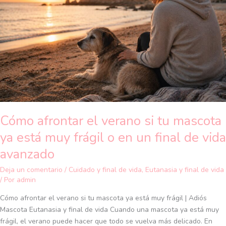
si
tu
mascota
ya
está
muy
frágil
o
en
un
Cómo afrontar el verano si tu mascota
final
de
ya está muy frágil o en un final de vida
vida
avanzado
avanzado
Deja un comentario
/
Cuidado y final de vida
,
Eutanasia y final de vida
/ Por
admin
Cómo afrontar el verano si tu mascota ya está muy frágil | Adiós
Mascota Eutanasia y final de vida Cuando una mascota ya está muy
frágil, el verano puede hacer que todo se vuelva más delicado. En