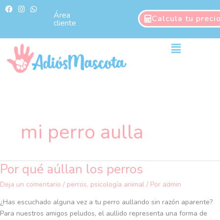
Ir
F
I
W
a
n
h
Área
al
Calcula tu preci
c
s
a
cliente
contenido
e
t
t
b
a
s
o
g
a
Main
o
r
p
Menu
k
a
p
m
mi perro aulla
Por qué aúllan los perros
Por
qué
Deja un comentario
/
perros
,
psicología animal
/ Por
admin
aúllan
los
¿Has escuchado alguna vez a tu perro aullando sin razón aparente?
perros
Para nuestros amigos peludos, el aullido representa una forma de