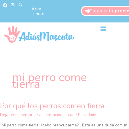
Ir
F
I
W
a
n
h
Área
al
Calcula tu preci
c
s
a
cliente
contenido
e
t
t
b
a
s
o
g
a
Main
o
r
p
Menu
k
a
p
m
mi perro come
tierra
Por qué los perros comen tierra
Por
qué
Deja un comentario
/
alimentación
,
salud
/ Por
admin
los
perros
“Mi perro come tierra: ¿debo preocuparme?”. Esta es una duda común