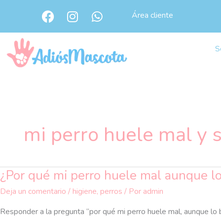
Ir
F
I
W
Área cliente
al
a
n
h
c
s
a
contenido
e
t
t
S
b
a
s
o
g
a
o
r
p
k
a
p
m
mi perro huele mal y 
¿Por qué mi perro huele mal aunque l
¿Por
qué
Deja un comentario
/
higiene
,
perros
/ Por
admin
mi
perro
Responder a la pregunta “por qué mi perro huele mal, aunque lo b