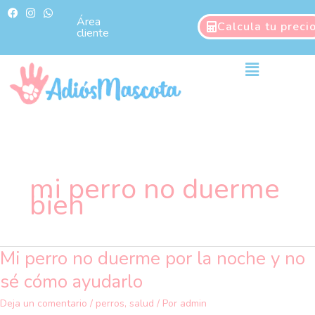
Ir
F
I
W
a
n
h
Área
al
Calcula tu preci
c
s
a
cliente
contenido
e
t
t
b
a
s
o
g
a
Main
o
r
p
Menu
k
a
p
m
mi perro no duerme
bien
Mi perro no duerme por la noche y no
Mi
perro
sé cómo ayudarlo
no
duerme
Deja un comentario
/
perros
,
salud
/ Por
admin