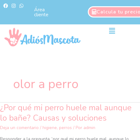
Ir
F
I
W
a
n
h
Área
al
Calcula tu preci
c
s
a
cliente
contenido
e
t
t
b
a
s
o
g
a
Main
o
r
p
Menu
k
a
p
m
olor a perro
¿Por qué mi perro huele mal aunque
¿Por
qué
lo bañe? Causas y soluciones
mi
perro
Deja un comentario
/
higiene
,
perros
/ Por
admin
huele
Responder a la pregunta “por qué mi perro huele mal, aunque lo