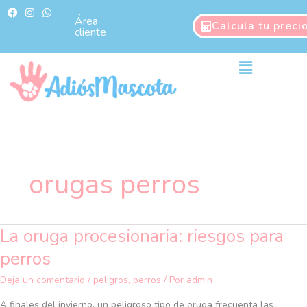
Ir
F
I
W
a
n
h
Área
al
Calcula tu preci
c
s
a
cliente
contenido
e
t
t
b
a
s
o
g
a
Main
o
r
p
Menu
k
a
p
m
orugas perros
La oruga procesionaria: riesgos para
La
oruga
perros
procesionaria:
riesgos
Deja un comentario
/
peligros
,
perros
/ Por
admin
para
A finales del invierno, un peligroso tipo de oruga frecuenta las