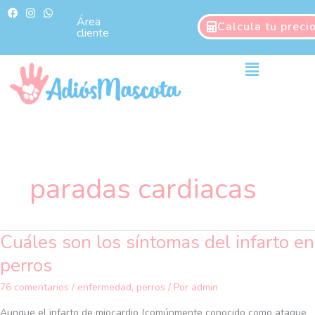
Ir
F
I
W
a
n
h
Área
al
Calcula tu preci
c
s
a
cliente
contenido
e
t
t
b
a
s
o
g
a
Main
o
r
p
Menu
k
a
p
m
paradas cardiacas
Cuáles son los síntomas del infarto en
Cuáles
son
perros
los
síntomas
76 comentarios
/
enfermedad
,
perros
/ Por
admin
del
Aunque el infarto de miocardio (comúnmente conocido como ataque