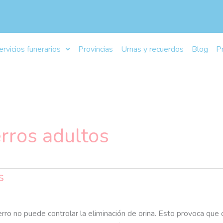
ervicios funerarios
Provincias
Urnas y recuerdos
Blog
P
erros adultos
s
 perro no puede controlar la eliminación de orina. Esto provoca qu