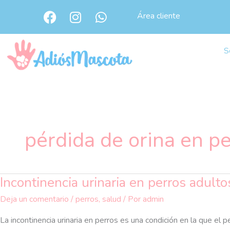
Ir
F
I
W
Área cliente
al
a
n
h
c
s
a
contenido
e
t
t
S
b
a
s
o
g
a
o
r
p
k
a
p
m
pérdida de orina en p
Incontinencia urinaria en perros adulto
Incontinencia
urinaria
Deja un comentario
/
perros
,
salud
/ Por
admin
en
perros
La incontinencia urinaria en perros es una condición en la que el