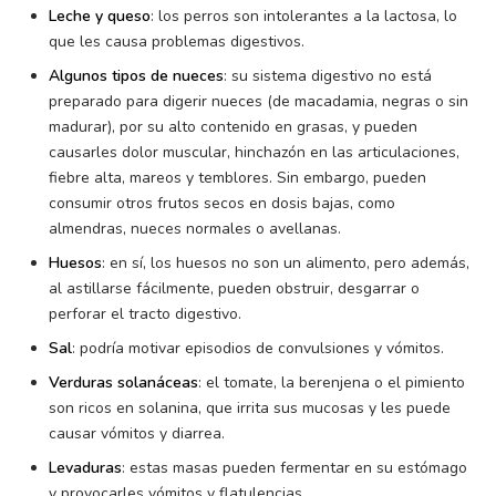
Leche y queso
: los perros son intolerantes a la lactosa, lo
que les causa problemas digestivos.
Algunos tipos de nueces
: su sistema digestivo no está
preparado para digerir nueces (de macadamia, negras o sin
madurar), por su alto contenido en grasas, y pueden
causarles dolor muscular, hinchazón en las articulaciones,
fiebre alta, mareos y temblores. Sin embargo, pueden
consumir otros frutos secos en dosis bajas, como
almendras, nueces normales o avellanas.
Huesos
: en sí, los huesos no son un alimento, pero además,
al astillarse fácilmente, pueden obstruir, desgarrar o
perforar el tracto digestivo.
Sal
: podría motivar episodios de convulsiones y vómitos.
Verduras solanáceas
: el tomate, la berenjena o el pimiento
son ricos en solanina, que irrita sus mucosas y les puede
causar vómitos y diarrea.
Levaduras
: estas masas pueden fermentar en su estómago
y provocarles vómitos y flatulencias.