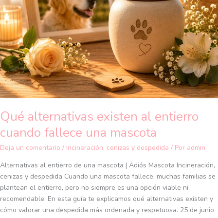
entierro
cuando
fallece
una
mascota
Qué alternativas existen al entierro
cuando fallece una mascota
Deja un comentario
/
Incineración, cenizas y despedida
/ Por
admin
Alternativas al entierro de una mascota | Adiós Mascota Incineración,
cenizas y despedida Cuando una mascota fallece, muchas familias se
plantean el entierro, pero no siempre es una opción viable ni
recomendable. En esta guía te explicamos qué alternativas existen y
cómo valorar una despedida más ordenada y respetuosa. 25 de junio