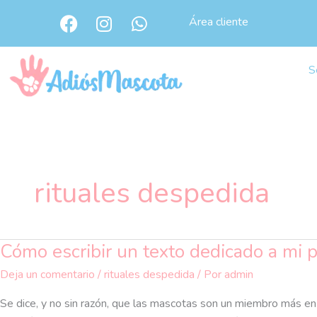
Ir
F
I
W
Área cliente
al
a
n
h
c
s
a
contenido
e
t
t
S
b
a
s
o
g
a
o
r
p
k
a
p
m
rituales despedida
Cómo escribir un texto dedicado a mi p
Cómo
escribir
Deja un comentario
/
rituales despedida
/ Por
admin
un
texto
Se dice, y no sin razón, que las mascotas son un miembro más en l