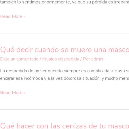
dedicado
también lo sentimos enormemente, ya que su pérdida es irrepara
a
Read More »
mi
perro
fallecido
Qué decir cuando se muere una masco
Qué
decir
Deja un comentario
/
rituales despedida
/ Por
admin
cuando
se
La despedida de un ser querido siempre es complicada, incluso s
muere
encarar esa incómoda y a la vez dolorosa situación, y mucho men
una
Read More »
mascota
Qué hacer con las cenizas de tu masco
Qué