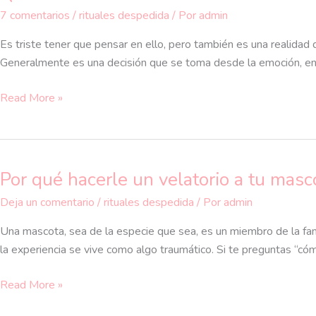
hacer
7 comentarios
/
rituales despedida
/ Por
admin
con
las
Es triste tener que pensar en ello, pero también es una realidad
cenizas
Generalmente es una decisión que se toma desde la emoción, en
de
Read More »
tu
mascota
Por qué hacerle un velatorio a tu masco
Por
qué
Deja un comentario
/
rituales despedida
/ Por
admin
hacerle
un
Una mascota, sea de la especie que sea, es un miembro de la fami
velatorio
la experiencia se vive como algo traumático. Si te preguntas “có
a
Read More »
tu
mascota