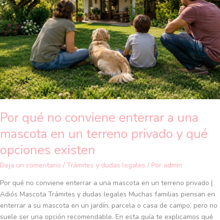
enterrar
a
una
mascota
en
un
terreno
privado
y
qué
Por qué no conviene enterrar a una
opciones
existen
mascota en un terreno privado y qué
opciones existen
Deja un comentario
/
Trámites y dudas legales
/ Por
admin
Por qué no conviene enterrar a una mascota en un terreno privado |
Adiós Mascota Trámites y dudas legales Muchas familias piensan en
enterrar a su mascota en un jardín, parcela o casa de campo, pero no
suele ser una opción recomendable. En esta guía te explicamos qué