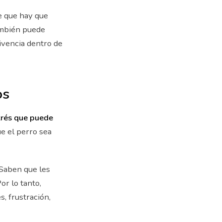
e que hay que
ambién puede
ivencia dentro de
os
trés que puede
e el perro sea
 Saben que les
or lo tanto,
, frustración,