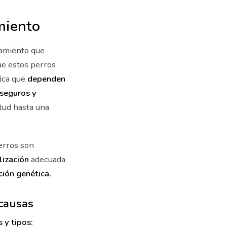
miento
tamiento que
ue estos perros
fica que
dependen
 seguros y
tud hasta una
erros son
lización
adecuada
ción genética.
 causas
 y tipos: