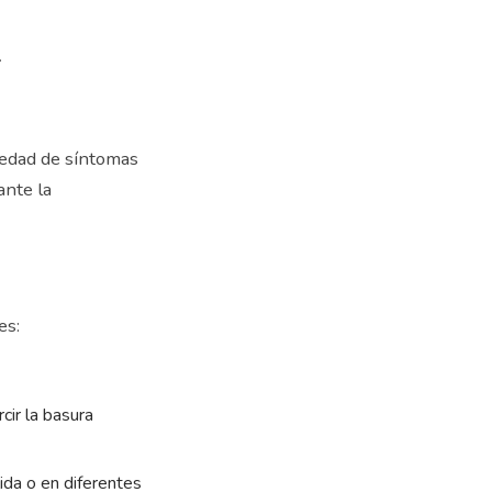
r
iedad de síntomas
ante la
es:
cir la basura
ida o en diferentes