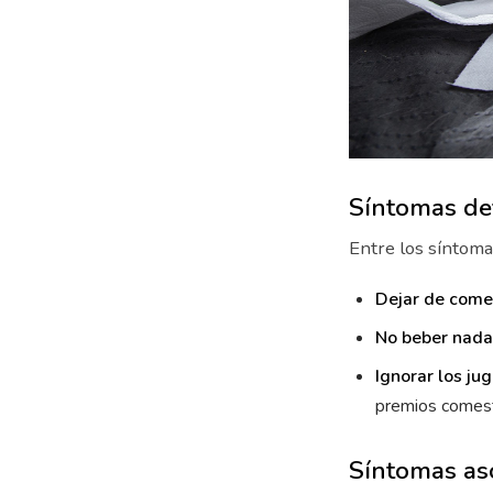
Síntomas def
Entre los síntoma
Dejar de come
No beber nada
Ignorar los ju
premios comest
Síntomas as