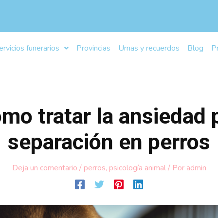
ervicios funerarios
Provincias
Urnas y recuerdos
Blog
P
mo tratar la ansiedad 
separación en perros
Deja un comentario
/
perros
,
psicología animal
/ Por
admin