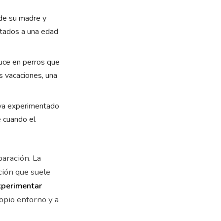
 de su madre y
tados a una edad
uce en perros que
 vacaciones, una
aya experimentado
e cuando el
aración. La
ción que suele
perimentar
ropio entorno y a