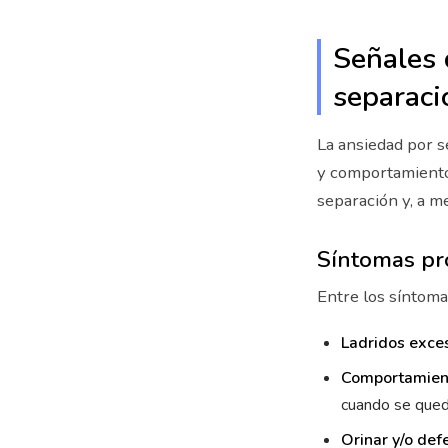
Señales 
separaci
La ansiedad por s
y comportamientos
separación y, a m
Síntomas pr
Entre los síntoma
Ladridos exces
Comportamient
cuando se qued
Orinar y/o def