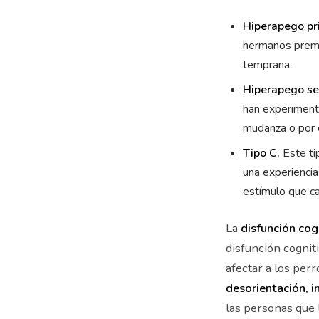
Hiperapego pri
hermanos prema
temprana.
Hiperapego se
han experiment
mudanza o por e
Tipo C.
Este ti
una experiencia
estímulo que c
La
disfunción cog
disfunción cognit
afectar a los per
desorientación, i
las personas que 