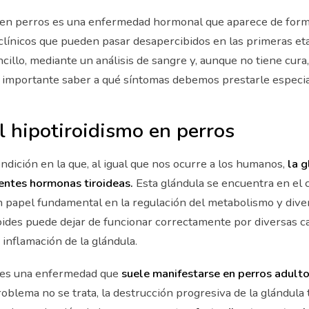
o en perros es una enfermedad hormonal que aparece de form
 clínicos que pueden pasar desapercibidos en las primeras eta
cillo, mediante un análisis de sangre y, aunque no tiene cura
es importante saber a qué síntomas debemos prestarle especia
l hipotiroidismo en perros
ondición en la que, al igual que nos ocurre a los humanos,
la g
ientes hormonas tiroideas.
Esta glándula se encuentra en el 
un papel fundamental en la regulación del metabolismo y dive
roides puede dejar de funcionar correctamente por diversas 
 inflamación de la glándula.
o es una enfermedad que
suele manifestarse en perros adult
roblema no se trata, la destrucción progresiva de la glándula t