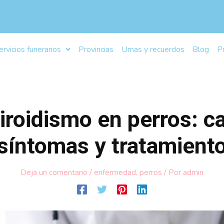
ervicios funerarios
Provincias
Urnas y recuerdos
Blog
P
iroidismo en perros: c
síntomas y tratamient
Deja un comentario
/
enfermedad
,
perros
/ Por
admin