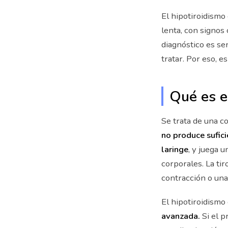
El hipotiroidism
lenta, con signos
diagnóstico es sen
tratar. Por eso, 
Qué es e
Se trata de una c
no produce sufic
laringe
, y juega 
corporales. La ti
contracción o una
El hipotiroidism
avanzada.
Si el p