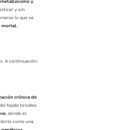
l metabolismo y
sticar y sin
enarse lo que se
 mortal.
s. A continuación,
mación crónica de
l tejido tiroideo
ne,
donde el
cibirlo como una
 genéticos,