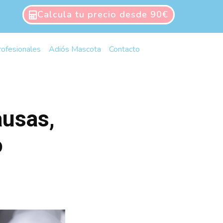
Calcula tu precio desde 90€
rofesionales
Adiós Mascota
Contacto
ausas,
o