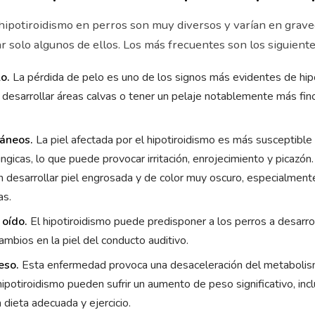
hipotiroidismo en perros son muy diversos y varían en grav
 solo algunos de ellos. Los más frecuentes son los siguiente
o.
La pérdida de pelo es uno de los signos más evidentes de hip
desarrollar áreas calvas o tener un pelaje notablemente más fi
áneos.
La piel afectada por el hipotiroidismo es más susceptible 
úngicas, lo que puede provocar irritación, enrojecimiento y picazó
 desarrollar piel engrosada y de color muy oscuro, especialment
as.
 oído.
El hipotiroidismo puede predisponer a los perros a desarrol
ambios en la piel del conducto auditivo.
eso.
Esta enfermedad provoca una desaceleración del metabolismo
hipotiroidismo pueden sufrir un aumento de peso significativo, inc
 dieta adecuada y ejercicio.