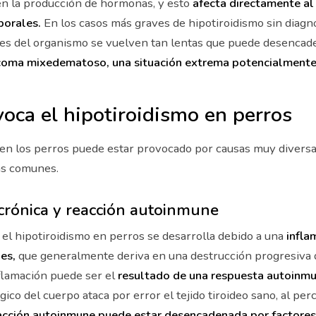
en la producción de hormonas, y esto
afecta directamente a
porales.
En los casos más graves de hipotiroidismo sin diagno
ones del organismo se vuelven tan lentas que puede desencad
oma mixedematoso, una situación extrema potencialmente
oca el hipotiroidismo en perros
 en los perros puede estar provocado por causas muy diversa
ás comunes.
crónica y reacción autoinmune
el hipotiroidismo en perros se desarrolla debido a una
infla
des,
que generalmente deriva en una destrucción progresiva de
nflamación puede ser el
resultado de una respuesta autoinmu
ico del cuerpo ataca por error el tejido tiroideo sano, al per
acción autoinmune puede estar desencadenada por factores