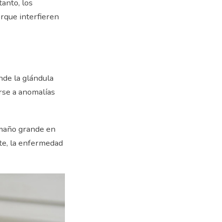
tanto, los
rque interfieren
de la glándula
rse a anomalías
maño grande en
te, la enfermedad