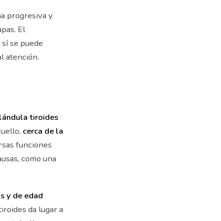
a progresiva y
pas. El
, sí se puede
l atención.
lándula tiroides
cuello,
cerca de la
rsas funciones
causas, como una
os y de edad
iroides da lugar a