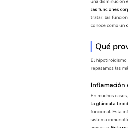
una disminución 
las funciones cor
tratar, las funci
conoce como un
c
Qué prov
El hipotiroidismo
repasamos las m
Inflamación 
En muchos casos, 
la glándula tiroi
funcional. Esta i
sistema inmunológ
amenaza.
Esta re