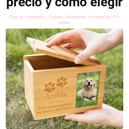
precio y cómo elegir
Deja un comentario
/
Cenizas
,
Despedidas
,
Incineración
/ Por
admin