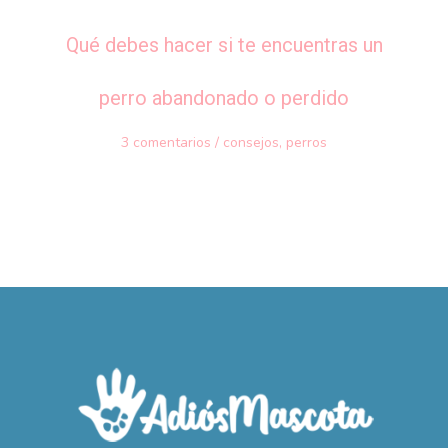
Qué debes hacer si te encuentras un
perro abandonado o perdido
3 comentarios
/
consejos
,
perros