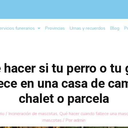
ervicios funerarios
Provincias
Urnas y recuerdos
Blog
P
 hacer si tu perro o tu 
lece en una casa de ca
chalet o parcela
rio
/
Incineración de mascotas
,
Qué hacer cuando fallece una mas
mascotas
/ Por
admin