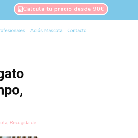
Calcula tu precio desde 90€
rofesionales
Adiós Mascota
Contacto
gato
mpo,
cota
,
Recogida de