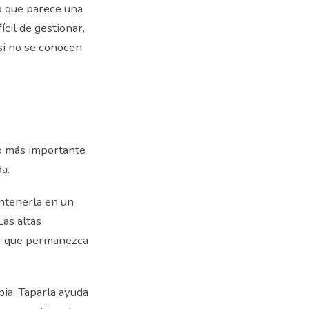
o que parece una
cil de gestionar,
 si no se conocen
Lo más importante
a.
antenerla en un
Las altas
ar que permanezca
ia. Taparla ayuda