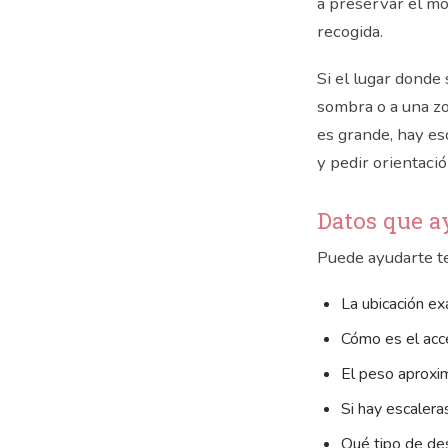
a preservar el mo
recogida.
Si el lugar donde
sombra o a una zo
es grande, hay esc
y pedir orientació
Datos que a
Puede ayudarte te
La ubicación exa
Cómo es el acce
El peso aproxi
Si hay escalera
Qué tipo de des