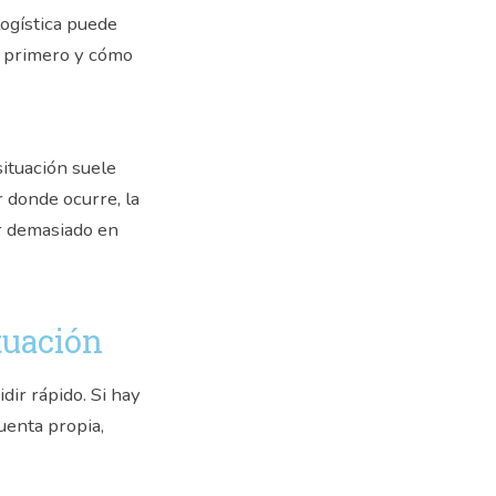
logística puede
r primero y cómo
situación suele
r donde ocurre, la
er demasiado en
tuación
dir rápido. Si hay
uenta propia,