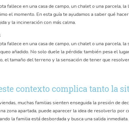
a fallece en una casa de campo, un chalet o una parcela, la 
imo el momento. En esta guía te ayudamos a saber qué hace
gida y la incineración con más calma.
6
a fallece en una casa de campo, un chalet o una parcela, la 
oqueo añadido. No solo duele la pérdida: también pesa el luga
eso, el tamaño del terreno y la sensación de tener que resolv
este contexto complica tanto la si
iviendas, muchas familias sienten enseguida la presión de deci
 una zona apartada, puede aparecer la idea de resolverlo por c
ndo la familia está desbordada y busca una salida inmediata.