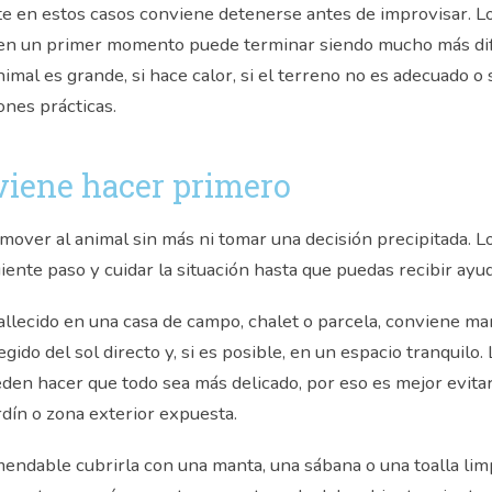
e en estos casos conviene detenerse antes de improvisar. L
 en un primer momento puede terminar siendo mucho más difí
nimal es grande, si hace calor, si el terreno no es adecuado o
ones prácticas.
viene hacer primero
mover al animal sin más ni tomar una decisión precipitada. 
iente paso y cuidar la situación hasta que puedas recibir ayud
fallecido en una casa de campo, chalet o parcela, conviene m
egido del sol directo y, si es posible, en un espacio tranquilo. 
den hacer que todo sea más delicado, por eso es mejor evit
rdín o zona exterior expuesta.
ndable cubrirla con una manta, una sábana o una toalla limp