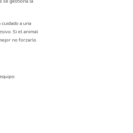
 se gestiona la
n cuidado a una
sivo. Si el animal
mejor no forzarlo
equipo: