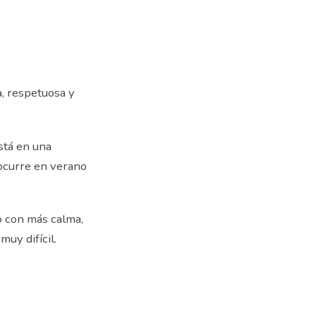
a, respetuosa y
stá en una
 ocurre en verano
o con más calma,
uy difícil.