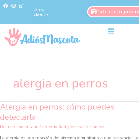
Ir
F
I
W
a
n
h
Área
al
Calcula tu preci
c
s
a
cliente
contenido
e
t
t
b
a
s
o
g
a
Main
o
r
p
Menu
k
a
p
m
alergia en perros
Alergia en perros: cómo puedes
Alergia
en
detectarla
perros:
cómo
Deja un comentario
/
enfermedad
,
perros
/ Por
admin
puedes
La alergia es una reacción del sistema inmunitario a una sustancia. La