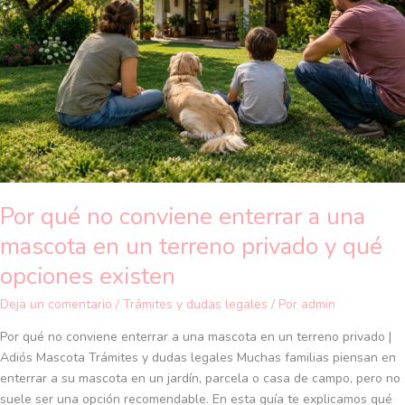
enterrar
a
una
mascota
en
un
terreno
privado
y
qué
Por qué no conviene enterrar a una
opciones
existen
mascota en un terreno privado y qué
opciones existen
Deja un comentario
/
Trámites y dudas legales
/ Por
admin
Por qué no conviene enterrar a una mascota en un terreno privado |
Adiós Mascota Trámites y dudas legales Muchas familias piensan en
enterrar a su mascota en un jardín, parcela o casa de campo, pero no
suele ser una opción recomendable. En esta guía te explicamos qué