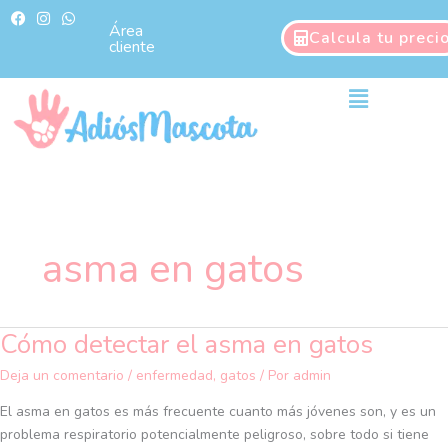
Ir
F
I
W
a
n
h
Área
al
Calcula tu preci
c
s
a
cliente
contenido
e
t
t
b
a
s
o
g
a
Main
o
r
p
Menu
k
a
p
m
asma en gatos
Cómo detectar el asma en gatos
Cómo
detectar
Deja un comentario
/
enfermedad
,
gatos
/ Por
admin
el
asma
El asma en gatos es más frecuente cuanto más jóvenes son, y es un
en
problema respiratorio potencialmente peligroso, sobre todo si tiene