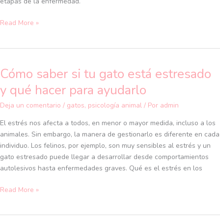
etapas de la enfermedad.
Read More »
Cómo saber si tu gato está estresado
Cómo
saber
y qué hacer para ayudarlo
si
tu
Deja un comentario
/
gatos
,
psicología animal
/ Por
admin
gato
El estrés nos afecta a todos, en menor o mayor medida, incluso a los
está
animales. Sin embargo, la manera de gestionarlo es diferente en cada
estresado
individuo. Los felinos, por ejemplo, son muy sensibles al estrés y un
y
gato estresado puede llegar a desarrollar desde comportamientos
qué
autolesivos hasta enfermedades graves. Qué es el estrés en los
hacer
para
Read More »
ayudarlo