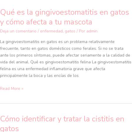
Qué es la gingivoestomatitis en gatos
Qué
es
y cómo afecta a tu mascota
la
gingivoestomatitis
Deja un comentario
/
enfermedad
,
gatos
/ Por
admin
en
La gingivoestomatitis en gatos es un problema relativamente
gatos
frecuente, tanto en gatos domésticos como ferales. Si no se trata
y
ante los primeros síntomas, puede afectar seriamente a la calidad de
cómo
vida del animal. Qué es gingivoestomatitis felina La gingivoestomatitis
afecta
felina es una enfermedad inflamatoria grave que afecta
a
principalmente la boca y las encías de los
tu
mascota
Read More »
Cómo identificar y tratar la cistitis en
Cómo
identificar
gatos
y