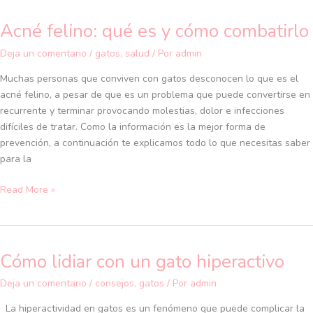
Acné felino: qué es y cómo combatirlo
Acné
felino:
Deja un comentario
/
gatos
,
salud
/ Por
admin
qué
es
Muchas personas que conviven con gatos desconocen lo que es el
y
acné felino, a pesar de que es un problema que puede convertirse en
cómo
recurrente y terminar provocando molestias, dolor e infecciones
combatirlo
difíciles de tratar. Como la información es la mejor forma de
prevención, a continuación te explicamos todo lo que necesitas saber
para la
Read More »
Cómo lidiar con un gato hiperactivo
Cómo
lidiar
Deja un comentario
/
consejos
,
gatos
/ Por
admin
con
un
La hiperactividad en gatos es un fenómeno que puede complicar la