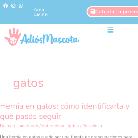
Ir
F
I
W
a
n
h
Área
al
Calcula tu preci
c
s
a
cliente
contenido
e
t
t
b
a
s
o
g
a
Main
o
r
p
Menu
k
a
p
m
gatos
Hernia en gatos: cómo identificarla y
Hernia
en
qué pasos seguir
gatos:
cómo
Deja un comentario
/
enfermedad
,
gatos
/ Por
admin
identificarla
Una hernia en gatos puede ser una fuente de preocupaciones para