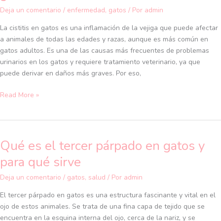
tratar
Deja un comentario
/
enfermedad
,
gatos
/ Por
admin
la
La cistitis en gatos es una inflamación de la vejiga que puede afectar
cistitis
a animales de todas las edades y razas, aunque es más común en
en
gatos adultos. Es una de las causas más frecuentes de problemas
gatos
urinarios en los gatos y requiere tratamiento veterinario, ya que
puede derivar en daños más graves. Por eso,
Read More »
Qué es el tercer párpado en gatos y
Qué
es
para qué sirve
el
tercer
Deja un comentario
/
gatos
,
salud
/ Por
admin
párpado
El tercer párpado en gatos es una estructura fascinante y vital en el
en
ojo de estos animales. Se trata de una fina capa de tejido que se
gatos
encuentra en la esquina interna del ojo, cerca de la nariz, y se