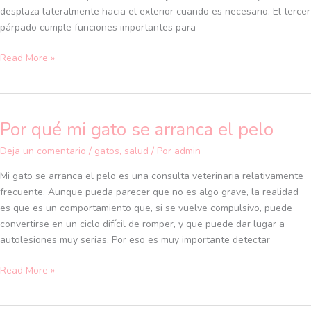
y
desplaza lateralmente hacia el exterior cuando es necesario. El tercer
para
párpado cumple funciones importantes para
qué
sirve
Read More »
Por qué mi gato se arranca el pelo
Por
qué
Deja un comentario
/
gatos
,
salud
/ Por
admin
mi
gato
Mi gato se arranca el pelo es una consulta veterinaria relativamente
se
frecuente. Aunque pueda parecer que no es algo grave, la realidad
arranca
es que es un comportamiento que, si se vuelve compulsivo, puede
el
convertirse en un ciclo difícil de romper, y que puede dar lugar a
pelo
autolesiones muy serias. Por eso es muy importante detectar
Read More »