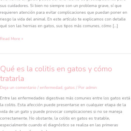
y
sus cuidadores. Si bien no siempre son un problema grave, sí que
qué
requieren atención para evitar complicaciones que puedan poner en
pasos
riesgo la vida del animal. En este artículo te explicamos con detalle
seguir
qué son las hernias en gatos, sus tipos más comunes, cómo […]
Read More »
Qué es la colitis en gatos y cómo
Qué
es
tratarla
la
colitis
Deja un comentario
/
enfermedad
,
gatos
/ Por
admin
en
Entre las enfermedades digestivas más comunes entre los gatos está
gatos
la colitis. Esta afección puede presentarse en cualquier etapa de la
y
vida de un gato y puede provocar complicaciones si no se maneja
cómo
correctamente. No obstante, la colitis en gatos es tratable,
tratarla
especialmente cuando el diagnóstico se realiza en las primeras