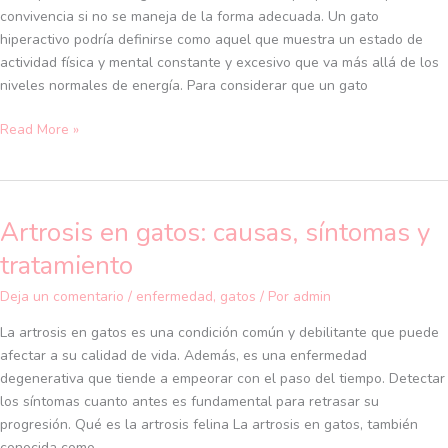
gato
convivencia si no se maneja de la forma adecuada. Un gato
hiperactivo
hiperactivo podría definirse como aquel que muestra un estado de
actividad física y mental constante y excesivo que va más allá de los
niveles normales de energía. Para considerar que un gato
Read More »
Artrosis en gatos: causas, síntomas y
Artrosis
en
tratamiento
gatos:
causas,
Deja un comentario
/
enfermedad
,
gatos
/ Por
admin
síntomas
La artrosis en gatos es una condición común y debilitante que puede
y
afectar a su calidad de vida. Además, es una enfermedad
tratamiento
degenerativa que tiende a empeorar con el paso del tiempo. Detectar
los síntomas cuanto antes es fundamental para retrasar su
progresión. Qué es la artrosis felina La artrosis en gatos, también
conocida como