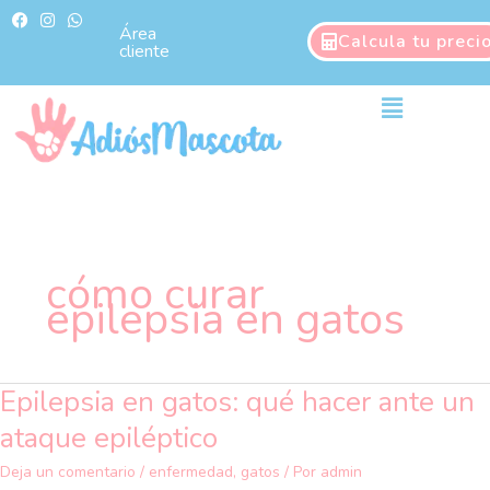
Ir
F
I
W
a
n
h
Área
al
Calcula tu preci
c
s
a
cliente
contenido
e
t
t
b
a
s
o
g
a
Main
o
r
p
Menu
k
a
p
m
cómo curar
epilepsia en gatos
Epilepsia en gatos: qué hacer ante un
Epilepsia
en
ataque epiléptico
gatos:
qué
Deja un comentario
/
enfermedad
,
gatos
/ Por
admin