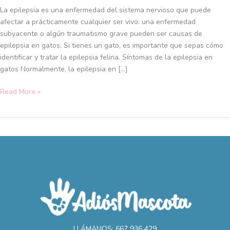
hacer
La epilepsia es una enfermedad del sistema nervioso que puede
ante
afectar a prácticamente cualquier ser vivo: una enfermedad
un
subyacente o algún traumatismo grave pueden ser causas de
ataque
epilepsia en gatos. Si tienes un gato, es importante que sepas cómo
epiléptico
identificar y tratar la epilepsia felina. Síntomas de la epilepsia en
gatos Normalmente, la epilepsia en […]
Read More »
LLÁMANOS: 667 936 429