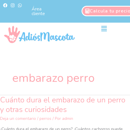
Ir
F
I
W
a
n
h
Área
al
Calcula tu preci
c
s
a
cliente
contenido
e
t
t
b
a
s
o
g
a
Main
o
r
p
Menu
k
a
p
m
embarazo perro
Cuánto dura el embarazo de un perro
Cuánto
dura
y otras curiosidades
el
embarazo
Deja un comentario
/
perros
/ Por
admin
de
¿Cuánto dura el embarazo de un perro? ¿Cuántos cachorros puede