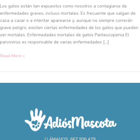
que
Los gatos están tan expuestos como nosotros a contagiarse de
deberías
enfermedades graves, incluso mortales. Es frecuente que salgan de
conocer
casa a cazar o a intentar aparearse y, aunque no siempre correrán
grave peligro, existen ciertas enfermedades de los gatos que pueden
ser mortales. Enfermedades mortales de gatos Panleucopenia El
parvovirus es responsable de varias enfermedades […]
Read More »
LLÁMANOS: 667 936 429