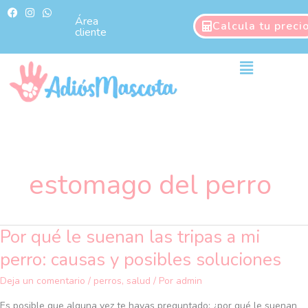
Ir
F
I
W
a
n
h
Área
al
Calcula tu preci
c
s
a
cliente
contenido
e
t
t
b
a
s
o
g
a
Main
o
r
p
Menu
k
a
p
m
estomago del perro
Por qué le suenan las tripas a mi
Por
qué
perro: causas y posibles soluciones
le
suenan
Deja un comentario
/
perros
,
salud
/ Por
admin
las
Es posible que alguna vez te hayas preguntado: ¿por qué le suenan