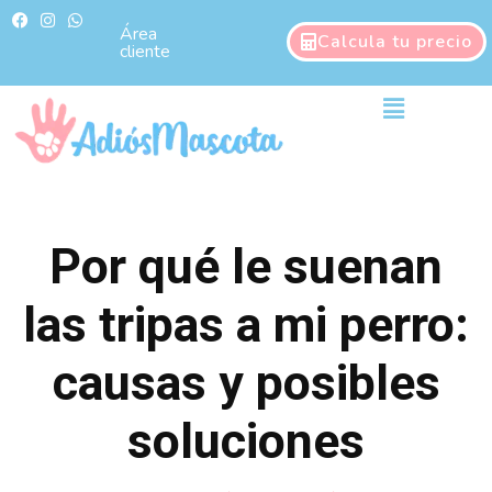
Ir
F
I
W
a
n
h
Área
al
Calcula tu precio
c
s
a
cliente
contenido
e
t
t
b
a
s
o
g
a
Main
o
r
p
Menu
k
a
p
m
Por qué le suenan
las tripas a mi perro:
causas y posibles
soluciones