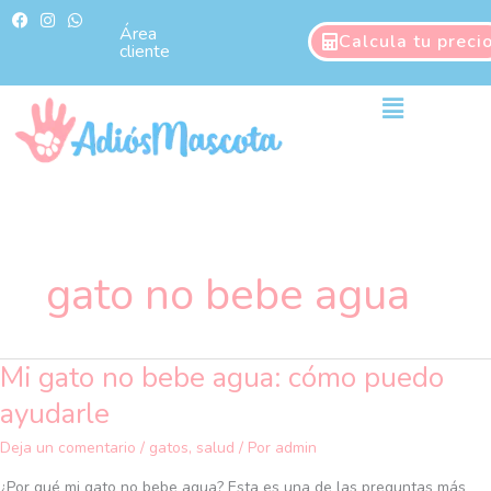
Ir
F
I
W
a
n
h
Área
al
Calcula tu preci
c
s
a
cliente
contenido
e
t
t
b
a
s
o
g
a
Main
o
r
p
Menu
k
a
p
m
gato no bebe agua
Mi gato no bebe agua: cómo puedo
Mi
gato
ayudarle
no
bebe
Deja un comentario
/
gatos
,
salud
/ Por
admin
agua:
¿Por qué mi gato no bebe agua? Esta es una de las preguntas más