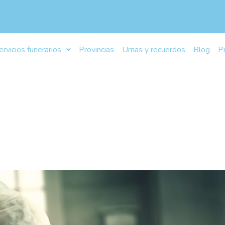
ervicios funerarios
Provincias
Urnas y recuerdos
Blog
P