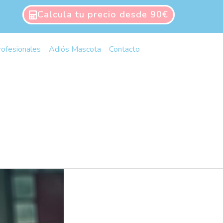
Calcula tu precio desde 90€
rofesionales
Adiós Mascota
Contacto