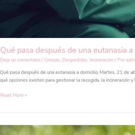
Qué pasa después de una eutanasia a d
Deja un comentario
/
Cenizas
,
Despedidas
,
Incineración
/ Por
adm
Qué pasa después de una eutanasia a domicilio Martes, 21 de ab
qué opciones existen para gestionar la recogida, la incineración y
Read More »
Incineración